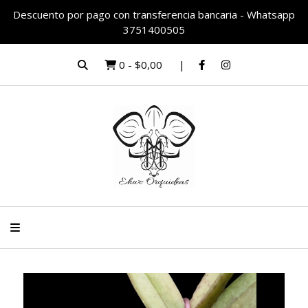
Descuento por pago con transferencia bancaria - Whatsapp
3751400505
0
-
$0,00