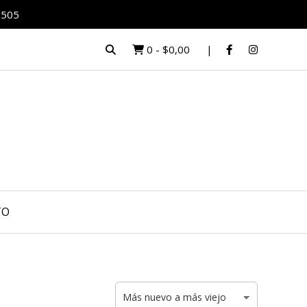
0505
0
-
$0,00
TO