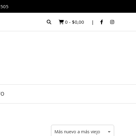
0505
0
-
$0,00
TO