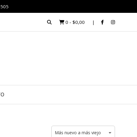
0505
0
-
$0,00
TO