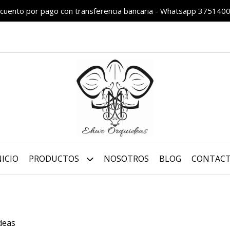
cuento por pago con transferencia bancaria - Whatsapp 375140
NICIO
PRODUCTOS
NOSOTROS
BLOG
CONTAC
deas