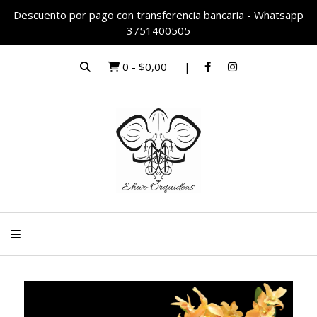
Descuento por pago con transferencia bancaria - Whatsapp
3751400505
0
-
$0,00