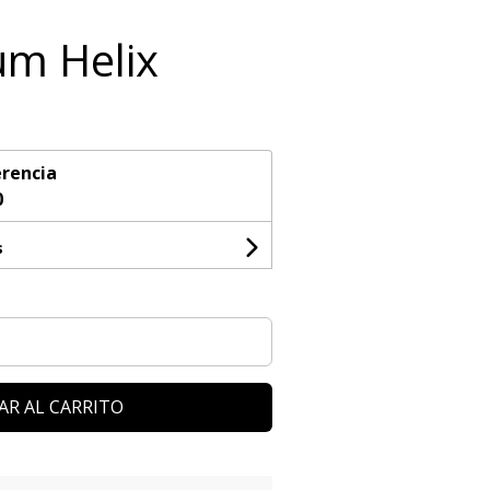
m Helix
rencia
0
s
AR AL CARRITO