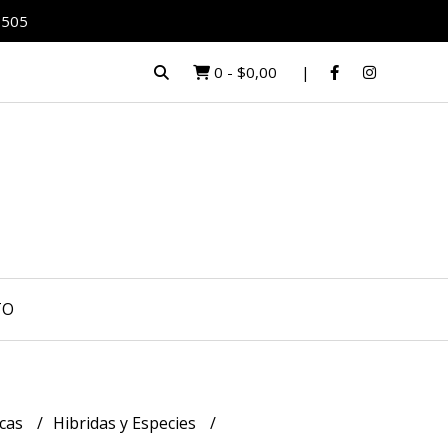
0505
0
-
$0,00
TO
icas
Hibridas y Especies