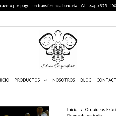
cuento por pago con transferencia bancaria - Whatsapp 375140
NICIO
PRODUCTOS
NOSOTROS
BLOG
CONTAC
Inicio
Orquídeas Exót
Dendrobium Helix