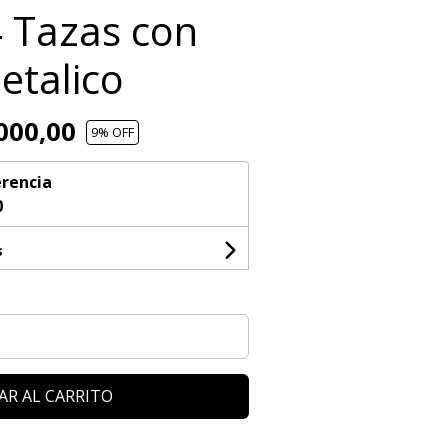
4 Tazas con
etalico
000,00
9
% OFF
rencia
0
s
AR AL CARRITO