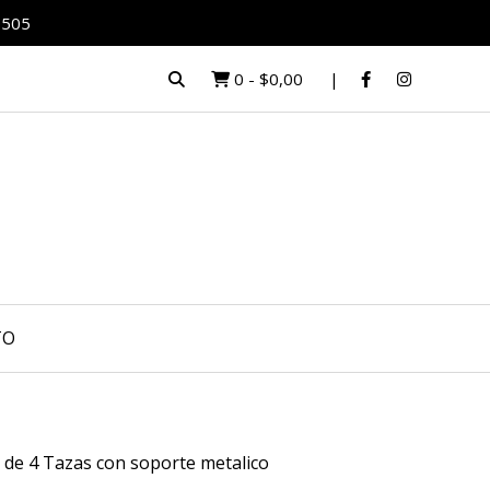
0505
0
-
$0,00
TO
 de 4 Tazas con soporte metalico