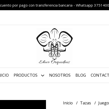
cuento por pago con transferencia bancaria - Whatsapp 375140
NICIO
PRODUCTOS
NOSOTROS
BLOG
CONTAC
Inicio
Tazas
Juego