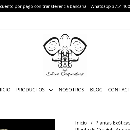
cuento por pago con transferencia bancaria - Whatsapp 375140
NICIO
PRODUCTOS
NOSOTROS
BLOG
CONTAC
Inicio
Plantas Exótica
Planta de Graviola Anno