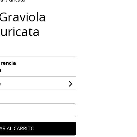
Graviola
uricata
rencia
0
s
AR AL CARRITO