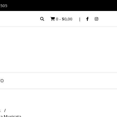
0505
0
-
$0,00
TO
s
na Muricata