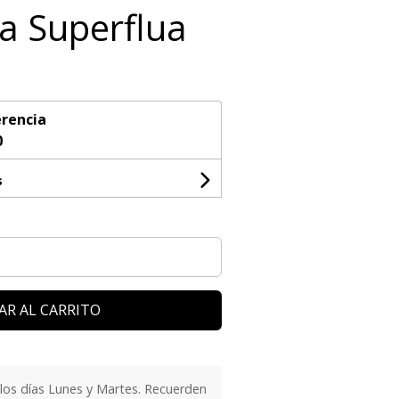
 Superflua
rencia
0
s
AR AL CARRITO
 los días Lunes y Martes. Recuerden