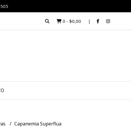
0505
0
-
$0,00
TO
vas
Capanemia Superflua