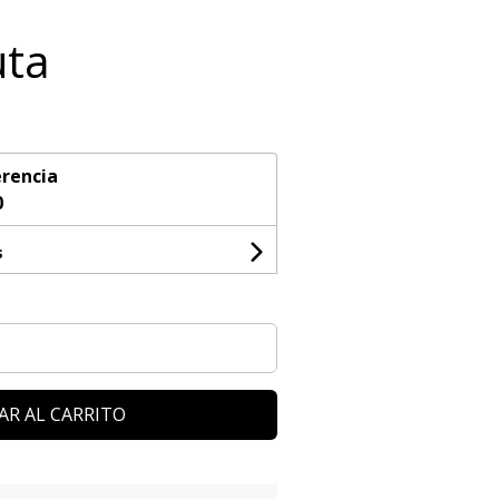
uta
rencia
0
s
AR AL CARRITO