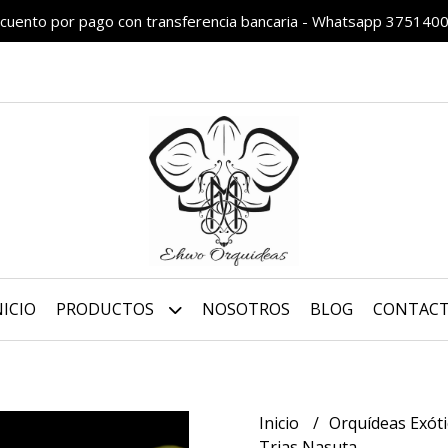
cuento por pago con transferencia bancaria - Whatsapp 375140
NICIO
PRODUCTOS
NOSOTROS
BLOG
CONTAC
Inicio
Orquídeas Exót
Trias Nasuta