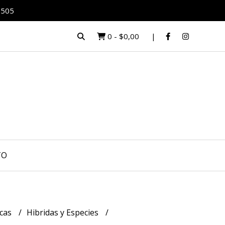
0505
0
-
$0,00
TO
icas
Hibridas y Especies