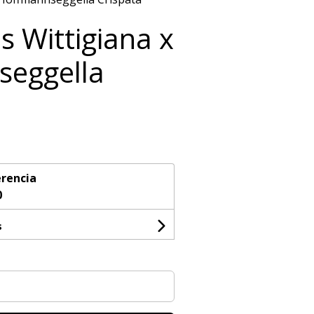
s Wittigiana x
seggella
rencia
0
s