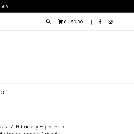
0505
0
-
$0,00
TO
icas
Hibridas y Especies
 Hoffmannseggella Crispata