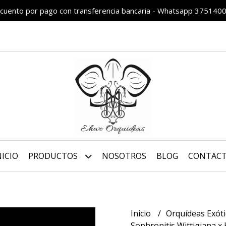
cuento por pago con transferencia bancaria - Whatsapp 375140
NICIO
PRODUCTOS
NOSOTROS
BLOG
CONTAC
Inicio
Orquídeas Exót
Sophronitis Wittigiana x