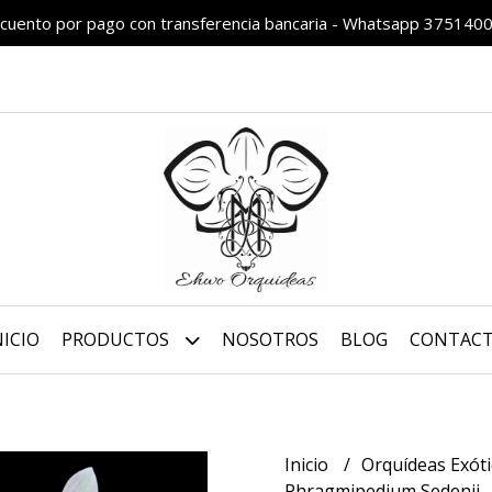
cuento por pago con transferencia bancaria - Whatsapp 375140
NICIO
PRODUCTOS
NOSOTROS
BLOG
CONTAC
Inicio
Orquídeas Exót
Phragmipedium Sedenii