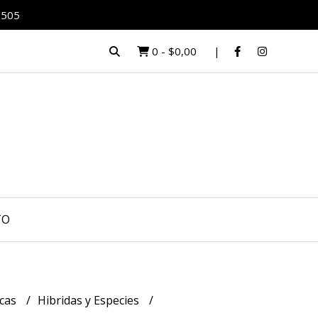
0505
0
-
$0,00
TO
icas
Hibridas y Especies