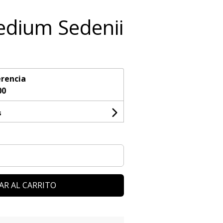
dium Sedenii
rencia
00
s
AR AL CARRITO