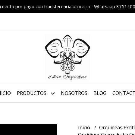
cuento por pago con transferencia bancaria - Whatsapp 375140
NICIO
PRODUCTOS
NOSOTROS
BLOG
CONTAC
Inicio
Orquídeas Exót
Oncidium Sharry Baby Or