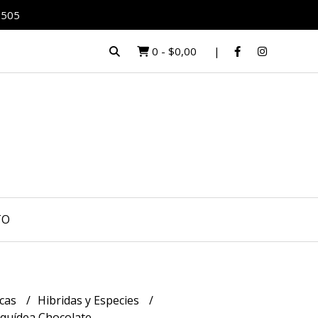
0505
0
-
$0,00
TO
icas
Hibridas y Especies
quídea Chocolate