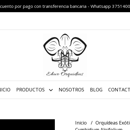
cuento por pago con transferencia bancaria - Whatsapp 375140
NICIO
PRODUCTOS
NOSOTROS
BLOG
CONTAC
Inicio
Orquídeas Exót
Cymbidium Aloifolium