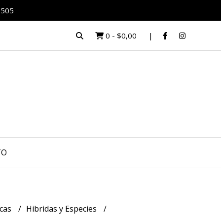
0505
0
-
$0,00
TO
icas
Hibridas y Especies