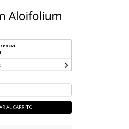
 Aloifolium
rencia
0
s
AR AL CARRITO