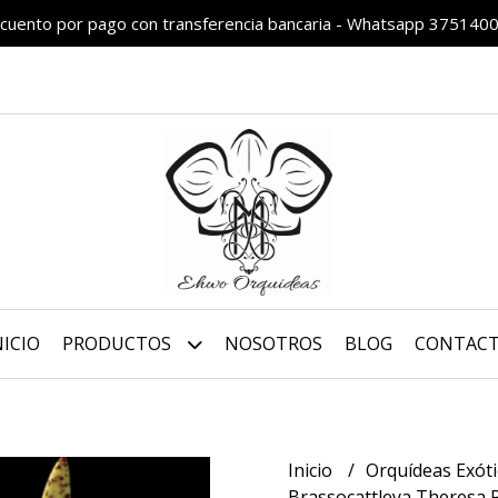
cuento por pago con transferencia bancaria - Whatsapp 375140
NICIO
PRODUCTOS
NOSOTROS
BLOG
CONTAC
Inicio
Orquídeas Exót
Brassocattleya Theresa R