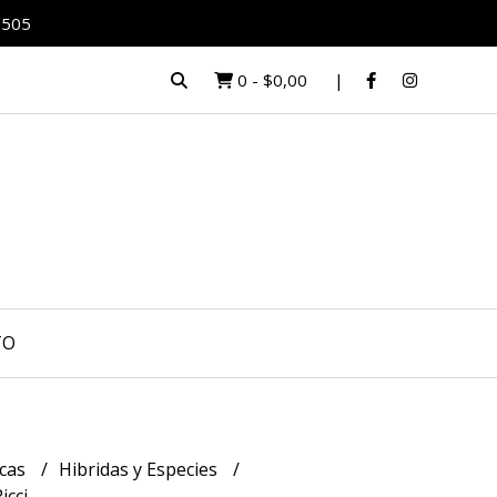
0505
0
-
$0,00
TO
icas
Hibridas y Especies
icci