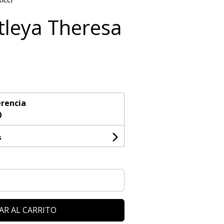
tleya Theresa
rencia
0
s
AR AL CARRITO