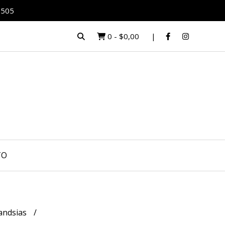
0505
0
-
$0,00
TO
landsias