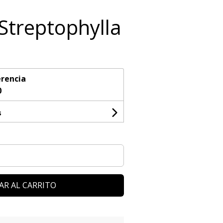
 Streptophylla
rencia
0
s
AR AL CARRITO