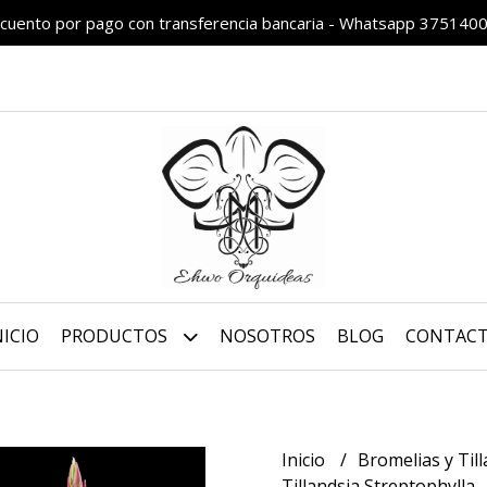
cuento por pago con transferencia bancaria - Whatsapp 375140
NICIO
PRODUCTOS
NOSOTROS
BLOG
CONTAC
Inicio
Bromelias y Til
Tillandsia Streptophylla